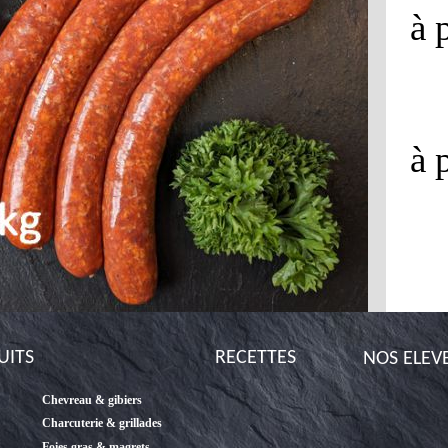
à 
à 
UITS
RECETTES
NOS ELEV
Chevreau & gibiers
Charcuterie & grillades
Foies gras & magrets