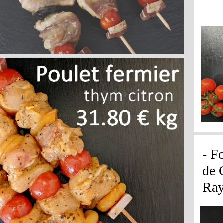
- F
de 
Ray