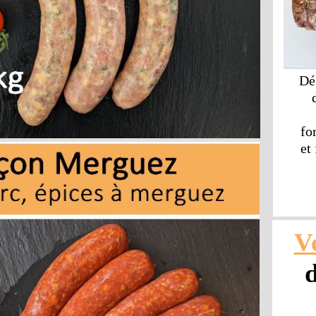
Dé
fo
et
Vo